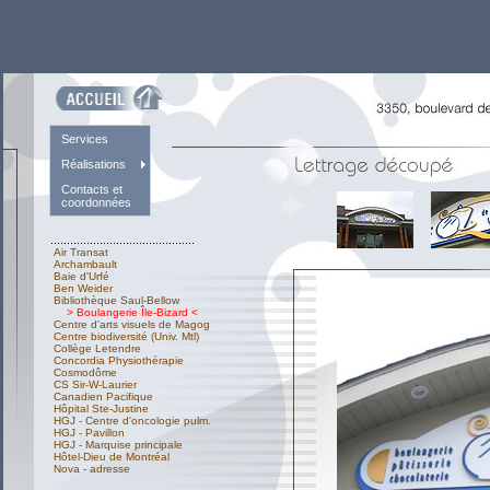
Services
Réalisations
Contacts et
coordonnées
............................................
Air Transat
Archambault
Baie d'Urfé
Ben Weider
Bibliothèque Saul-Bellow
> Boulangerie Île-Bizard <
Centre d'arts visuels de Magog
Centre biodiversité (Univ. Mtl)
Collège Letendre
Concordia Physiothérapie
Cosmodôme
CS Sir-W-Laurier
Canadien Pacifique
Hôpital Ste-Justine
HGJ - Centre d'oncologie pulm.
HGJ - Pavillon
HGJ - Marquise principale
Hôtel-Dieu de Montréal
Nova - adresse